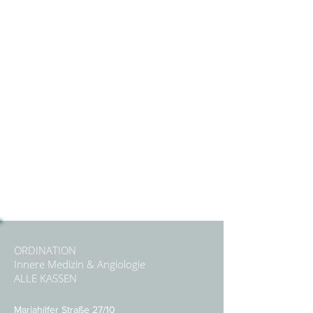
ORDINATION
Innere Medizin & Angiologie
ALLE KASSEN
Mariahilfer Straße 27/10