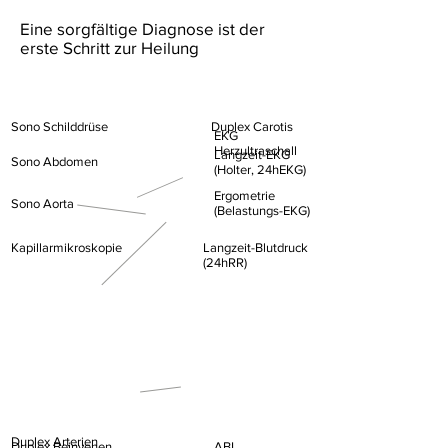
Eine sorgfältige Diagnose ist der
erste Schritt zur Heilung
Sono Schilddrüse
Duplex Carotis
EKG
Herzultraschall
Langzeit-EKG
Sono Abdomen
(Holter, 24hEKG)
Ergometrie
Sono Aorta
(Belastungs-EKG)
Kapillarmikroskopie
Langzeit-Blutdruck
(24hRR)
Duplex Arterien
Duplex Beinvenen
ABI