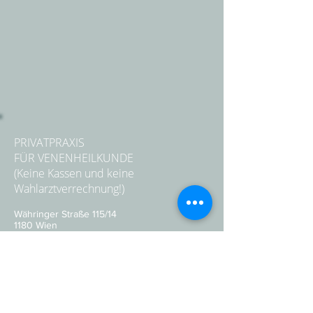
PRIVATPRAXIS
FÜR VENENHEILKUNDE
(Keine Kassen und keine
Wahlarztverrechnung!)
Währinger Straße 115/14
1180 Wien
!!! NUR FÜR PRIVATTERMINE !!!
Telefon:
0650 6919779
Email:
termine@drsinger.at
!!! Nur für Privattermine !!!